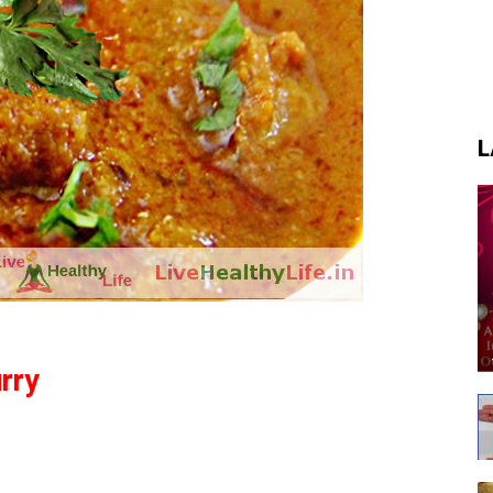
L
urry