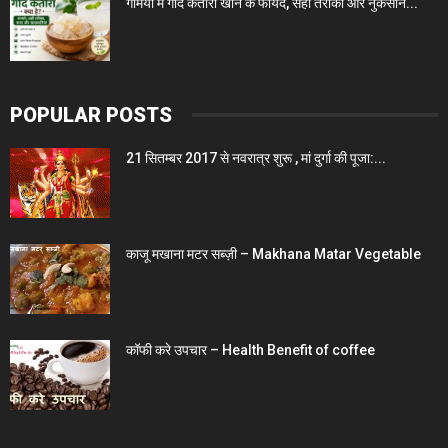
गर्मियों में गोंद कतीरा खाने के फायदे, सही तरीका और नुकसान...
POPULAR POSTS
21 सितम्बर 2017 से नवरात्र शुरू , मां दुर्गा की पूजा:...
काजू मखाना मटर सब्ज़ी – Makhana Matar Vegetable
कॉफी करे उपचार – Health Benefit of coffee