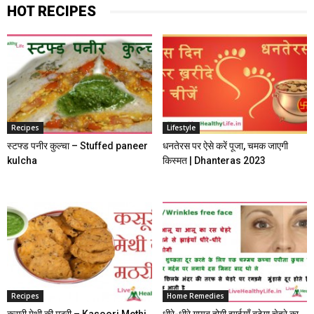
HOT RECIPES
Recipes
Lifestyle
स्टफ्ड पनीर कुल्चा – Stuffed paneer
धनतेरस पर ऐसे करें पूजा, चमक जाएगी
kulcha
किस्मत | Dhanteras 2023
Recipes
Home Remedies
कसूरी मेथी की मठरी – Kasoori Methi
धीरे-धीरे गायब होगी झाईयाँ बढ़ेगा चेहरे का