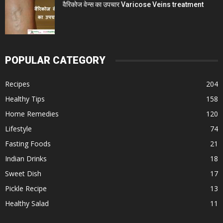
वैरिकोज वेन्स का उपचार Varicose Veins treatment
POPULAR CATEGORY
Recipes
204
Healthy Tips
158
Home Remedies
120
Lifestyle
74
Fasting Foods
21
Indian Drinks
18
Sweet Dish
17
Pickle Recipe
13
Healthy Salad
11