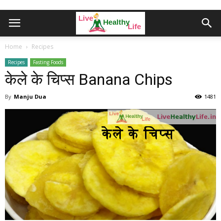
Home
Recipes
Recipes
Fasting Foods
केले के चिप्स Banana Chips
By
Manju Dua
1481