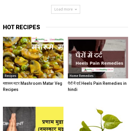
Load more
HOT RECIPES
Recipes
Home Remedies
मशरूम मटर Mashroom Matar Veg
पैरों में दर्द Heels Pain Remedies in
Recipes
hindi