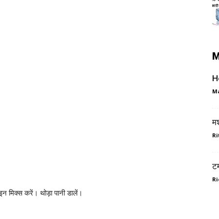
M
He
M
म
Ri
टम
Ri
इन मिक्स करें। थोड़ा पानी डालें।