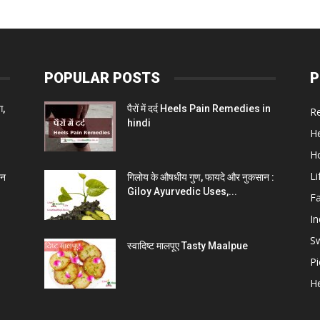
POPULAR POSTS
P
ग,
पैरों में दर्द Heels Pain Remedies in
R
hindi
He
H
Li
चन
गिलोय के औषधीय गुण, फायदे और नुकसान :
Giloy Ayurvedic Uses,...
F
In
S
स्वादिष्ट मालपूए Tasty Maalpue
Pi
He