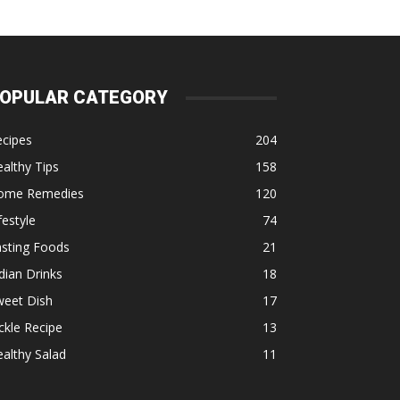
OPULAR CATEGORY
ecipes
204
althy Tips
158
ome Remedies
120
festyle
74
asting Foods
21
dian Drinks
18
weet Dish
17
ckle Recipe
13
althy Salad
11