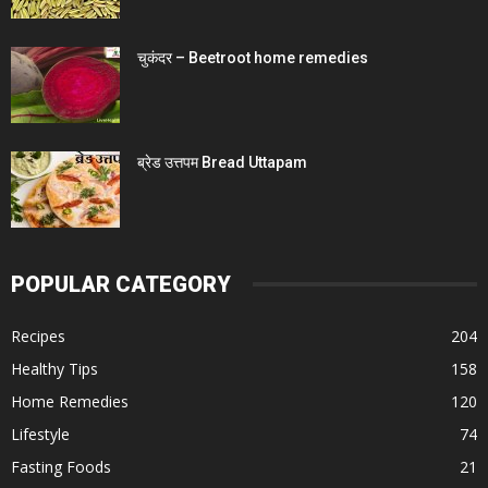
चुकंदर – Beetroot home remedies
ब्रेड उत्तपम Bread Uttapam
POPULAR CATEGORY
Recipes
204
Healthy Tips
158
Home Remedies
120
Lifestyle
74
Fasting Foods
21