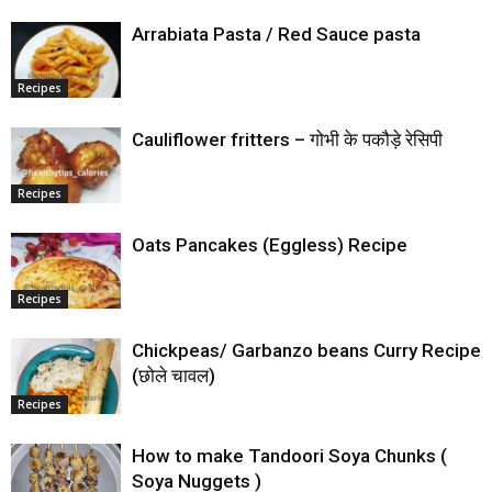
Arrabiata Pasta / Red Sauce pasta
Recipes
Cauliflower fritters – गोभी के पकौड़े रेसिपी
Recipes
Oats Pancakes (Eggless) Recipe
Recipes
Chickpeas/ Garbanzo beans Curry Recipe
(छोले चावल)
Recipes
How to make Tandoori Soya Chunks (
Soya Nuggets )