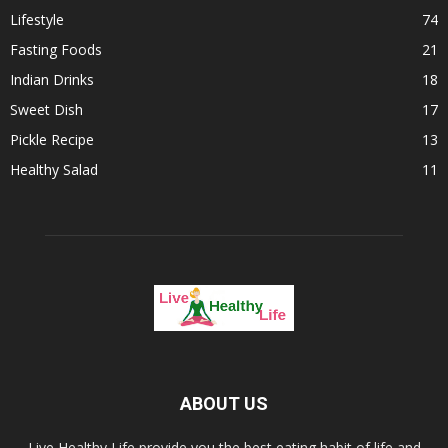
Lifestyle
74
Fasting Foods
21
Indian Drinks
18
Sweet Dish
17
Pickle Recipe
13
Healthy Salad
11
ABOUT US
Live Healthy Life provide you the best eating habit of life and