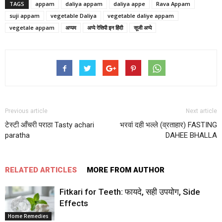
TAGS
appam
daliya appam
daliya appe
Rava Appam
suji appam
vegetable Daliya
vegetable daliye appam
vegetale appam
अप्पम
अप्पे रेसिपी इन हिंदी
सूजी अप्पे
Previous article
Next article
टेस्टी आँचरी पराठा Tasty achari
भरवां दही भल्ले (व्रताहार) FASTING
paratha
DAHEE BHALLA
RELATED ARTICLES
MORE FROM AUTHOR
Fitkari for Teeth: फायदे, सही उपयोग, Side
Effects
Home Remedies