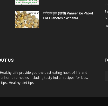
In
S
पनीर के फूल (डोडी) Paneer Ke Phool
For Diabetes / Wthania...
Pi
He
OUT US
F
 Healthy Life provide you the best eating habit of life and
ral home remedies including tasty Indian recipes for kids,
tips, Healthy diet tips.