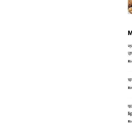
M
नस
उ
Ri
च
Ri
फट
li
Ri