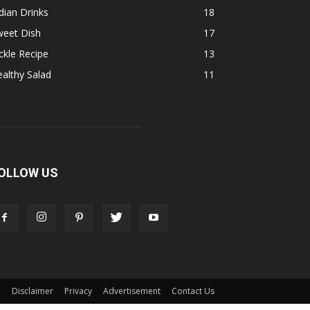
dian Drinks
18
weet Dish
17
ckle Recipe
13
althy Salad
11
OLLOW US
Disclaimer
Privacy
Advertisement
Contact Us