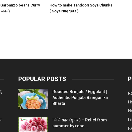
 Garbanzo beans Curry
How to make Tandoori Soya Chunks
 चावल)
( Soya Nuggets )
POPULAR POSTS
P
ग,
Roasted Brinjals / Eggplant |
R
Authentic Punjabi Baingan ka
He
Bharta
H
Li
चन
गर्मी में राहत (गुलाब ) – Relief from
summer by rose...
F