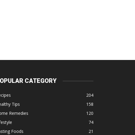
OPULAR CATEGORY
ecipes
204
althy Tips
158
ome Remedies
120
festyle
74
asting Foods
21