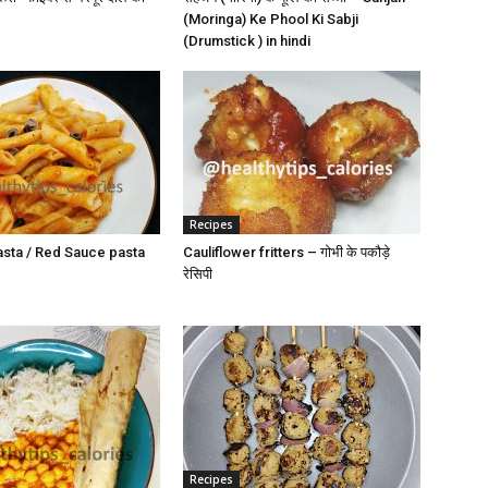
(Moringa) Ke Phool Ki Sabji
(Drumstick ) in hindi
Recipes
asta / Red Sauce pasta
Cauliflower fritters – गोभी के पकौड़े
रेसिपी
Recipes