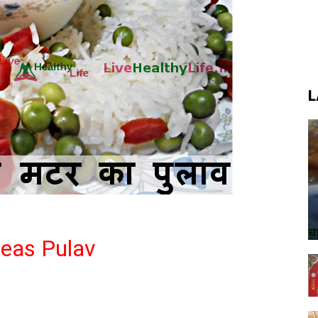
L
 Peas Pulav