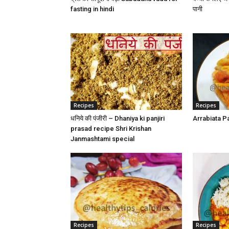
fasting in hindi
पानी
Recipes
Recipes
धनिये की पंजीरी – Dhaniya ki panjiri
Arrabiata P
prasad recipe Shri Krishan
Janmashtami special
Recipes
Recipes