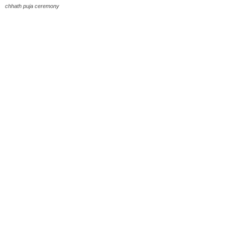
chhath puja ceremony