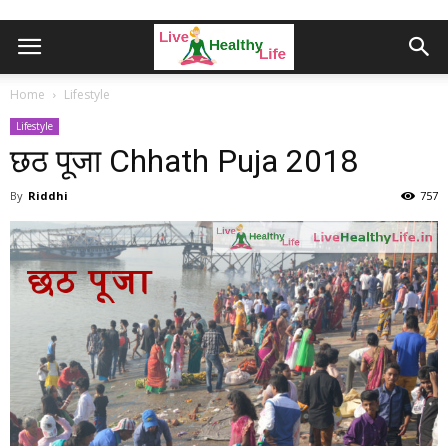
Home
Lifestyle
Lifestyle
छठ पूजा Chhath Puja 2018
By
Riddhi
757