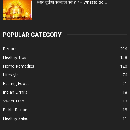
अक्षय तृतीया का महत्व क्यों है ? – What to do...
POPULAR CATEGORY
Recipes
204
Healthy Tips
158
Home Remedies
120
Lifestyle
74
Fasting Foods
21
Indian Drinks
18
Sweet Dish
17
Pickle Recipe
13
Healthy Salad
11