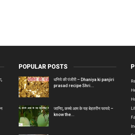
POPULAR POSTS
P
ग,
धनिये की पंजीरी – Dhaniya ki panjiri
R
prasad recipe Shri...
He
H
Li
चन
जानिए, कच्चे आम के यह बेहतरीन फायदे –
know the...
F
In