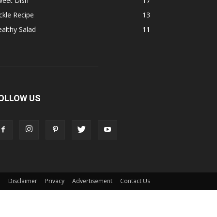
weet Dish
17
ckle Recipe
13
althy Salad
11
OLLOW US
Disclaimer
Privacy
Advertisement
Contact Us