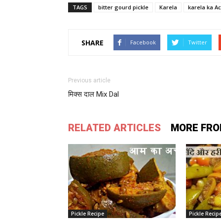
TAGS
bitter gourd pickle
Karela
karela ka A
SHARE
Facebook
Twitter
Previous article
मिक्स दाल Mix Dal
RELATED ARTICLES
MORE FRO
Pickle Recipe
Pickle Recip