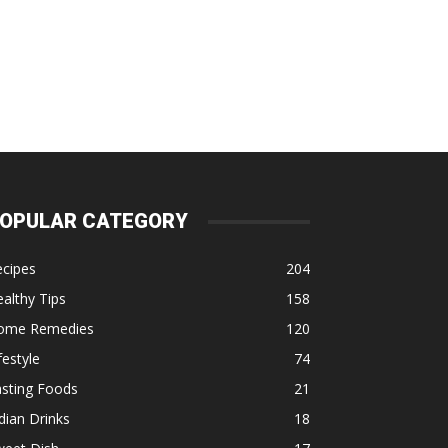
OPULAR CATEGORY
ecipes
204
althy Tips
158
ome Remedies
120
festyle
74
asting Foods
21
dian Drinks
18