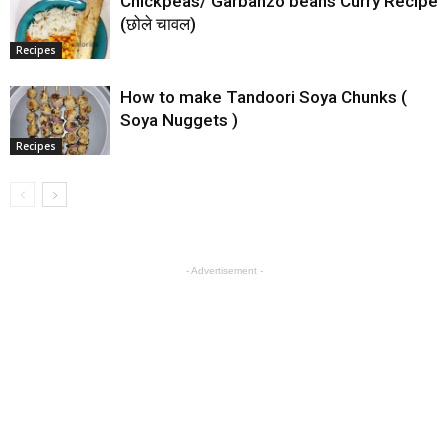
Chickpeas/ Garbanzo beans Curry Recipe
(छोले चावल)
Recipes
How to make Tandoori Soya Chunks (
Soya Nuggets )
Recipes
- Advertisement -