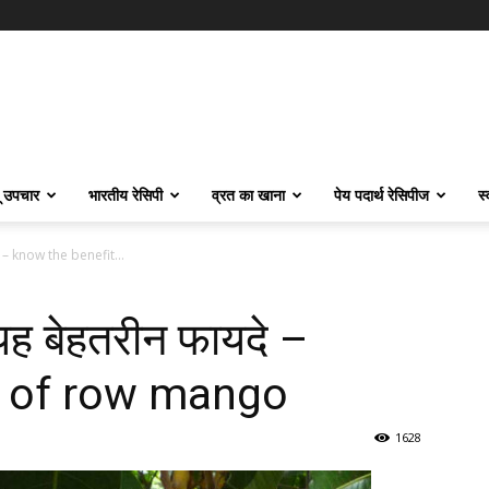
ू उपचार
भारतीय रेसिपी
व्रत का खाना
पेय पदार्थ रेसिपीज
स
दे – know the benefit...
यह बेहतरीन फायदे –
t of row mango
1628