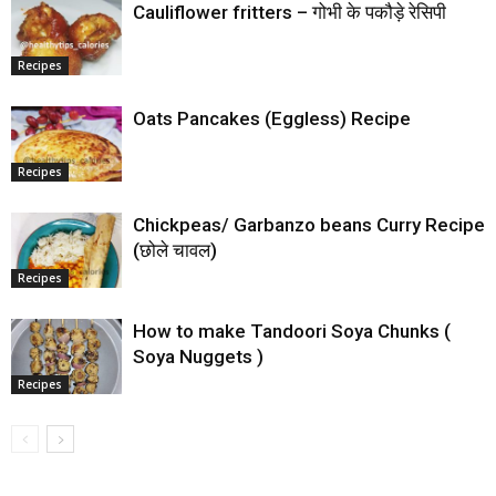
Cauliflower fritters – गोभी के पकौड़े रेसिपी
Recipes
Oats Pancakes (Eggless) Recipe
Recipes
Chickpeas/ Garbanzo beans Curry Recipe
(छोले चावल)
Recipes
How to make Tandoori Soya Chunks (
Soya Nuggets )
Recipes