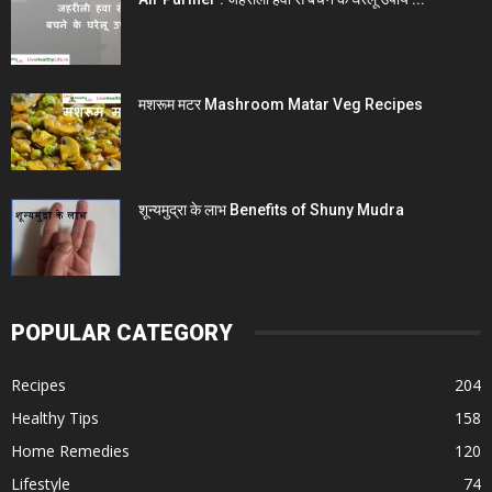
मशरूम मटर Mashroom Matar Veg Recipes
शून्यमुद्रा के लाभ Benefits of Shuny Mudra
POPULAR CATEGORY
Recipes
204
Healthy Tips
158
Home Remedies
120
Lifestyle
74