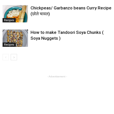
Chickpeas/ Garbanzo beans Curry Recipe
(छोले चावल)
Recipes
How to make Tandoori Soya Chunks (
Soya Nuggets )
Recipes
- Advertisement -