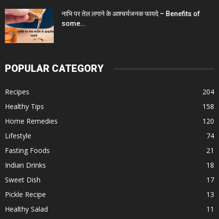
नाभि पर तेल लगाने के आश्चर्यजनक फायदे – Benefits of
some...
POPULAR CATEGORY
Recipes
204
Healthy Tips
158
Home Remedies
120
Lifestyle
74
Fasting Foods
21
Indian Drinks
18
Sweet Dish
17
Pickle Recipe
13
Healthy Salad
11