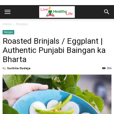
Home
Recipes
Recipes
Roasted Brinjals / Eggplant |
Authentic Punjabi Baingan ka
Bharta
By
Suchita Dudeja
396