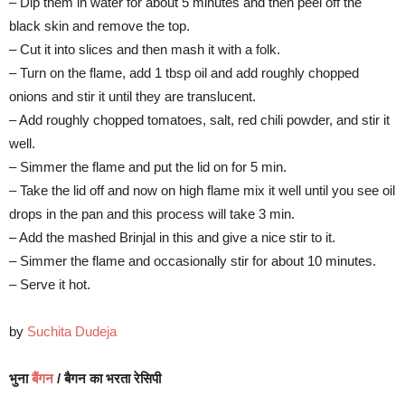
– Dip them in water for about 5 minutes and then peel off the
black skin and remove the top.
– Cut it into slices and then mash it with a folk.
– Turn on the flame, add 1 tbsp oil and add roughly chopped
onions and stir it until they are translucent.
– Add roughly chopped tomatoes, salt, red chili powder, and stir it
well.
– Simmer the flame and put the lid on for 5 min.
– Take the lid off and now on high flame mix it well until you see oil
drops in the pan and this process will take 3 min.
– Add the mashed Brinjal in this and give a nice stir to it.
– Simmer the flame and occasionally stir for about 10 minutes.
– Serve it hot.
by
Suchita Dudeja
भुना
बैंगन
/ बैगन का भरता रेसिपी