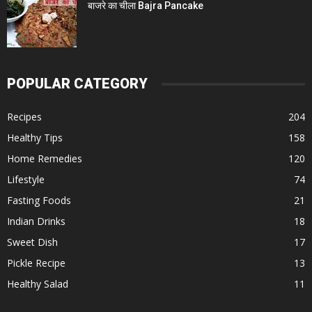
बाजरे का चीला Bajra Pancake
POPULAR CATEGORY
Recipes
204
Healthy Tips
158
Home Remedies
120
Lifestyle
74
Fasting Foods
21
Indian Drinks
18
Sweet Dish
17
Pickle Recipe
13
Healthy Salad
11