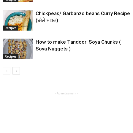
Chickpeas/ Garbanzo beans Curry Recipe
(छोले चावल)
Recipes
How to make Tandoori Soya Chunks (
Soya Nuggets )
Recipes
- Advertisement -