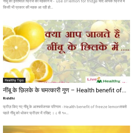
नींबू का इस्तमाल फ्रिज को महकाने में - use of lemon for fridge यदि आपके फ्रिज में
किसी भी प्रकार की महक आ रही हो...
Healthy Tips
नींबू के छिलके के चमत्कारी गुण – Health benefit of...
Riddhi
फ्रीज़ किए गए नींबू के आश्चर्यजनक परिणाम - Health benefit of freeze lemonसबसे
पहले नींबू को धोकर फ्रीज़र में रखिए । ८ से १०...