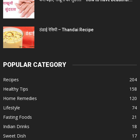
ठंडाई रेसिपी – Thandai Recipe
POPULAR CATEGORY
Recipes
204
Healthy Tips
158
Home Remedies
120
Lifestyle
74
Fasting Foods
21
Indian Drinks
18
Sweet Dish
17