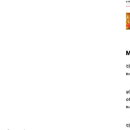
M
द
Ri
ब
o
Ri
द