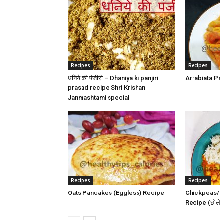
Recipes
Recipes
धनिये की पंजीरी – Dhaniya ki panjiri
Arrabiata P
prasad recipe Shri Krishan
Janmashtami special
Recipes
Recipes
Oats Pancakes (Eggless) Recipe
Chickpeas/
Recipe (छोले