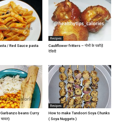
Recipes
asta / Red Sauce pasta
Cauliflower fritters – गोभी के पकौड़े
रेसिपी
Recipes
 Garbanzo beans Curry
How to make Tandoori Soya Chunks
 चावल)
( Soya Nuggets )