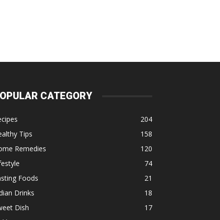
OPULAR CATEGORY
ecipes
204
althy Tips
158
ome Remedies
120
festyle
74
asting Foods
21
dian Drinks
18
weet Dish
17