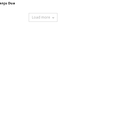
anju Dua
Load more